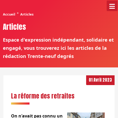
°
Accueil
Articles
Articles
Espace d'expression indépendant, solidaire et
engagé, vous trouverez ici les articles de la
rédaction Trente-neuf degrés
01 Avril 2023
La réforme des retraites
On n'avait pas connu un